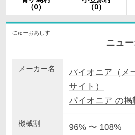
（0）
（0）
にゅーおあしす
ニューオア
メーカー名
パイオニア（メ
サイト）
パイオニア の掲
機械割
96% 〜 108%