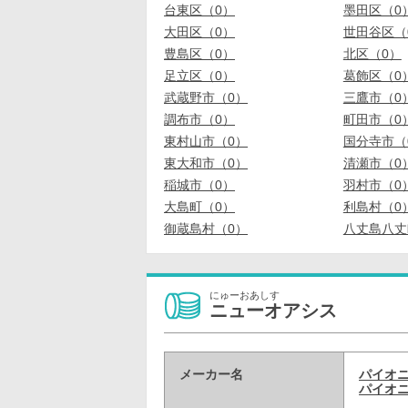
台東区（0）
墨田区（0
大田区（0）
世田谷区（
豊島区（0）
北区（0）
足立区（0）
葛飾区（0
武蔵野市（0）
三鷹市（0
調布市（0）
町田市（0
東村山市（0）
国分寺市（
東大和市（0）
清瀬市（0
稲城市（0）
羽村市（0
大島町（0）
利島村（0
御蔵島村（0）
八丈島八丈
にゅーおあしす
ニューオアシス
メーカー名
パイオ
パイオニ