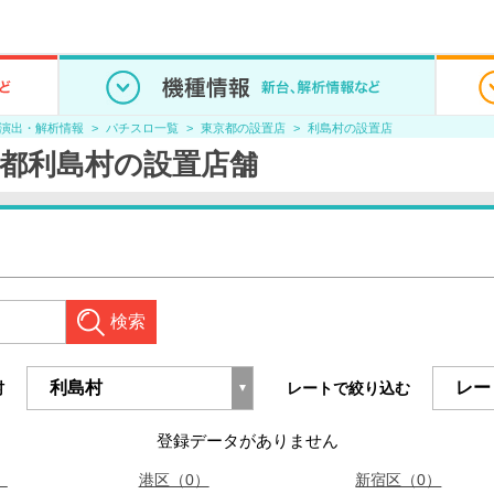
/演出・解析情報
パチスロ一覧
東京都の設置店
利島村の設置店
都利島村の設置店舗
検索
村
レートで絞り込む
登録データがありません
）
港区（0）
新宿区（0）