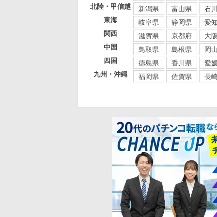
北陸・甲信越
新潟県
富山県
石
東海
岐阜県
静岡県
愛
関西
滋賀県
京都府
大
中国
鳥取県
島根県
岡
四国
徳島県
香川県
愛
九州・沖縄
福岡県
佐賀県
長