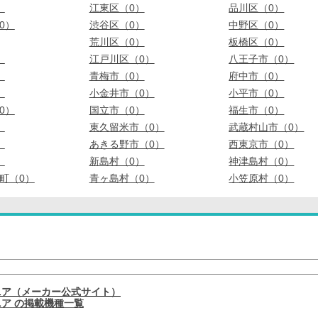
）
江東区（0）
品川区（0）
0）
渋谷区（0）
中野区（0）
荒川区（0）
板橋区（0）
）
江戸川区（0）
八王子市（0）
）
青梅市（0）
府中市（0）
）
小金井市（0）
小平市（0）
0）
国立市（0）
福生市（0）
）
東久留米市（0）
武蔵村山市（0）
）
あきる野市（0）
西東京市（0）
）
新島村（0）
神津島村（0）
町（0）
青ヶ島村（0）
小笠原村（0）
ニア（メーカー公式サイト）
ア の掲載機種一覧