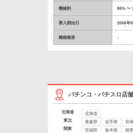
機械割
96% 〜 
導入開始日
2006年
機種概要
-
パチンコ・パチスロ店
北海道
北海道
東北
青森県
岩手県
宮
関東
茨城県
栃木県
群