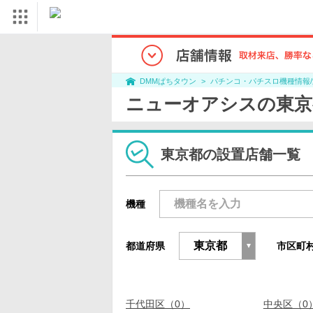
パチンコ・パチスロ機種情報
DMMぱちタウン
ニューオアシスの東京
東京都の設置店舗一覧
機種
都道府県
市区町
千代田区（0）
中央区（0