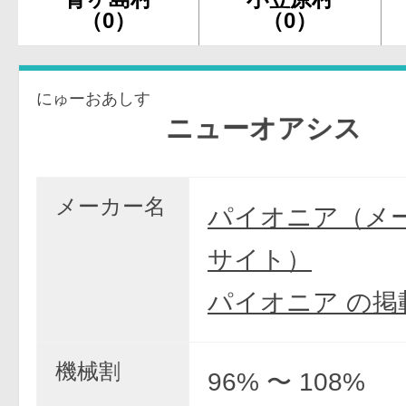
（0）
（0）
にゅーおあしす
ニューオアシス
メーカー名
パイオニア（メ
サイト）
パイオニア の掲
機械割
96% 〜 108%