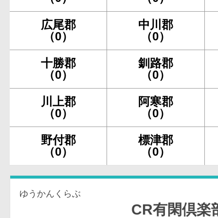
広尾郡
中川郡
（0）
（0）
十勝郡
釧路郡
（0）
（0）
川上郡
阿寒郡
（0）
（0）
野付郡
標津郡
（0）
（0）
ゆうかんくらぶ
CR有閑倶楽部ASA