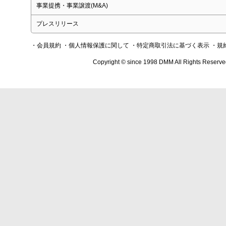
事業提携・事業譲渡(M&A)
プレスリリース
・会員規約
・個人情報保護に関して
・特定商取引法に基づく表示
・規
Copyright © since 1998 DMM All Rights Reserve