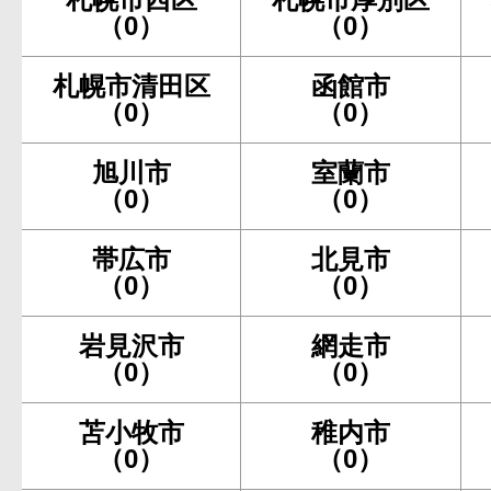
（0）
（0）
札幌市清田区
函館市
（0）
（0）
旭川市
室蘭市
（0）
（0）
帯広市
北見市
（0）
（0）
岩見沢市
網走市
（0）
（0）
苫小牧市
稚内市
（0）
（0）