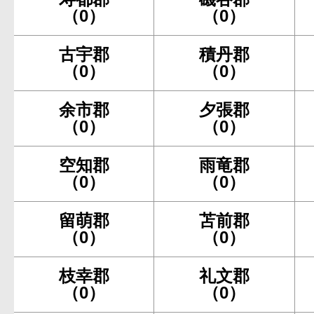
（0）
（0）
古宇郡
積丹郡
（0）
（0）
余市郡
夕張郡
（0）
（0）
空知郡
雨竜郡
（0）
（0）
留萌郡
苫前郡
（0）
（0）
枝幸郡
礼文郡
（0）
（0）