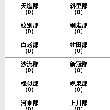
天塩郡
斜里郡
（0）
（0）
紋別郡
網走郡
（0）
（0）
白老郡
虻田郡
（0）
（0）
沙流郡
新冠郡
（0）
（0）
様似郡
幌泉郡
（0）
（0）
河東郡
上川郡
（0）
（0）