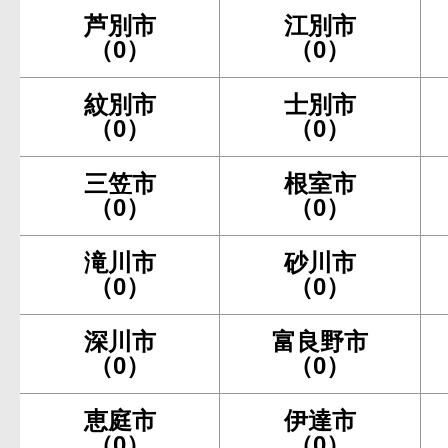
芦別市
江別市
（0）
（0）
紋別市
士別市
（0）
（0）
三笠市
根室市
（0）
（0）
滝川市
砂川市
（0）
（0）
深川市
富良野市
（0）
（0）
恵庭市
伊達市
（0）
（0）