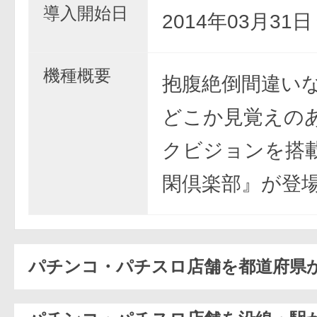
導入開始日
2014年03月31
機種概要
抱腹絶倒間違いな
どこか見覚えの
クビジョンを搭
閑倶楽部』が登
パチンコ・パチスロ店舗を都道府県