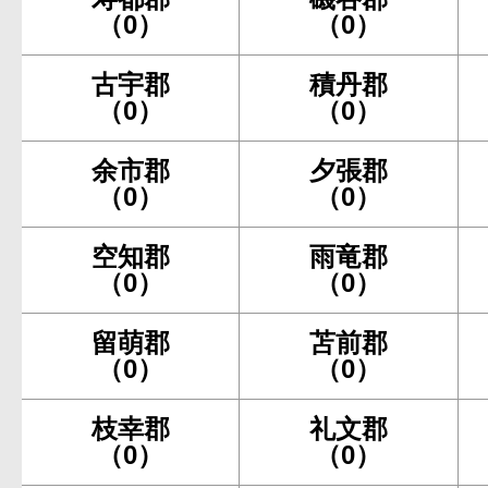
（0）
（0）
古宇郡
積丹郡
（0）
（0）
余市郡
夕張郡
（0）
（0）
空知郡
雨竜郡
（0）
（0）
留萌郡
苫前郡
（0）
（0）
枝幸郡
礼文郡
（0）
（0）