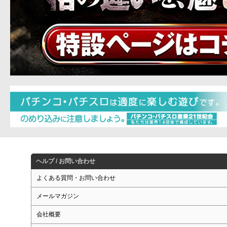
ヘルプ / お問い合わせ
よくある質問・お問い合わせ
メールマガジン
会社概要