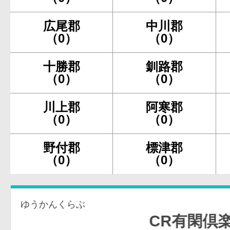
広尾郡
中川郡
（0）
（0）
十勝郡
釧路郡
（0）
（0）
川上郡
阿寒郡
（0）
（0）
野付郡
標津郡
（0）
（0）
ゆうかんくらぶ
CR有閑倶楽部AS