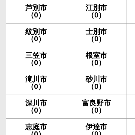
芦別市
江別市
（0）
（0）
紋別市
士別市
（0）
（0）
三笠市
根室市
（0）
（0）
滝川市
砂川市
（0）
（0）
深川市
富良野市
（0）
（0）
恵庭市
伊達市
（0）
（0）