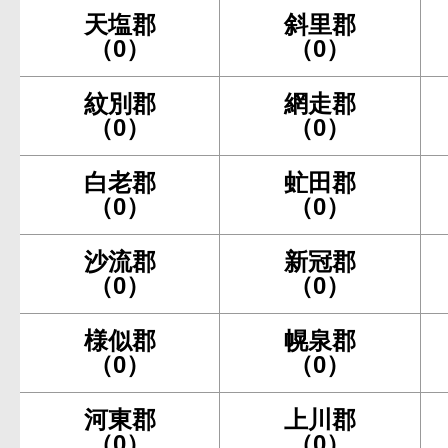
天塩郡
斜里郡
（0）
（0）
紋別郡
網走郡
（0）
（0）
白老郡
虻田郡
（0）
（0）
沙流郡
新冠郡
（0）
（0）
様似郡
幌泉郡
（0）
（0）
河東郡
上川郡
（0）
（0）