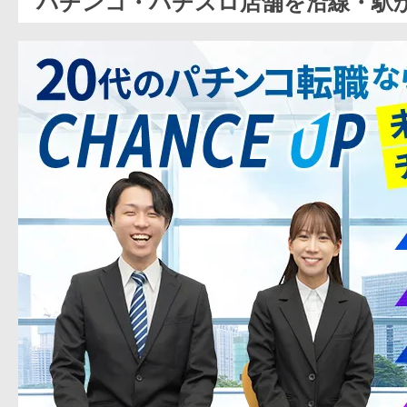
パチンコ・パチスロ店舗を沿線・駅