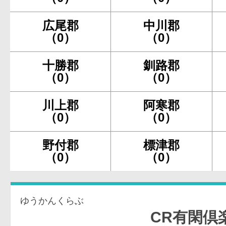
広尾郡
中川郡
（0）
（0）
十勝郡
釧路郡
（0）
（0）
川上郡
阿寒郡
（0）
（0）
野付郡
標津郡
（0）
（0）
ゆうかんくらぶ
CR有閑倶楽部AS