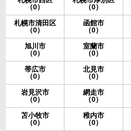
（0）
（0）
札幌市清田区
函館市
（0）
（0）
旭川市
室蘭市
（0）
（0）
帯広市
北見市
（0）
（0）
岩見沢市
網走市
（0）
（0）
苫小牧市
稚内市
（0）
（0）