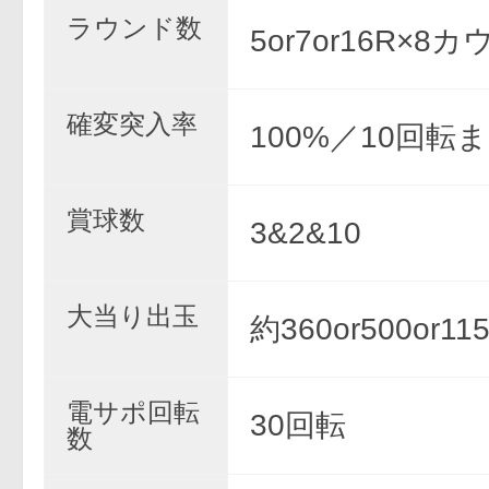
ラウンド数
5or7or16R×8
確変突入率
100%／10回転
賞球数
3&2&10
大当り出玉
約360or500or11
電サポ回転
30回転
数