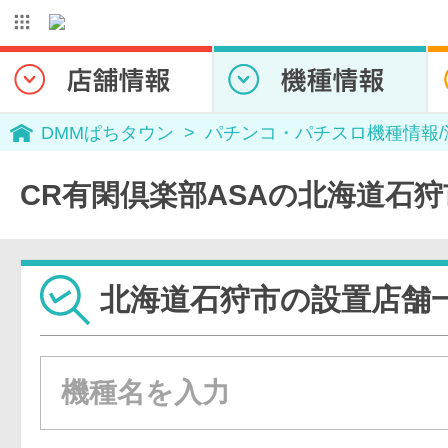
DMMぱちタウン
パチンコ・パチスロ機種情報
CR有閑倶楽部ASAの北海道石
北海道石狩市の設置店舗