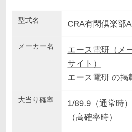
型式名
CRA有閑倶楽部A
メーカー名
エース電研（メ
サイト）
エース電研 の掲
大当り確率
1/89.9（通常時） 
（高確率時）