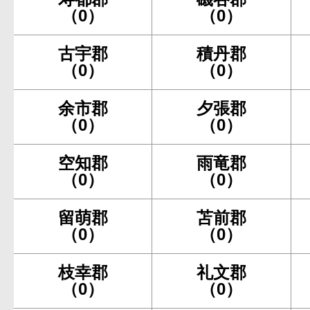
（0）
（0）
古宇郡
積丹郡
（0）
（0）
余市郡
夕張郡
（0）
（0）
空知郡
雨竜郡
（0）
（0）
留萌郡
苫前郡
（0）
（0）
枝幸郡
礼文郡
（0）
（0）