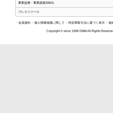
事業提携・事業譲渡(M&A)
プレスリリース
・会員規約
・個人情報保護に関して
・特定商取引法に基づく表示
・規
Copyright © since 1998 DMM All Rights Reserve