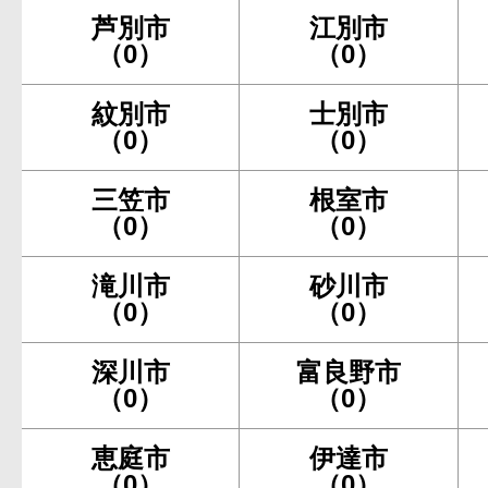
芦別市
江別市
（0）
（0）
紋別市
士別市
（0）
（0）
三笠市
根室市
（0）
（0）
滝川市
砂川市
（0）
（0）
深川市
富良野市
（0）
（0）
恵庭市
伊達市
（0）
（0）