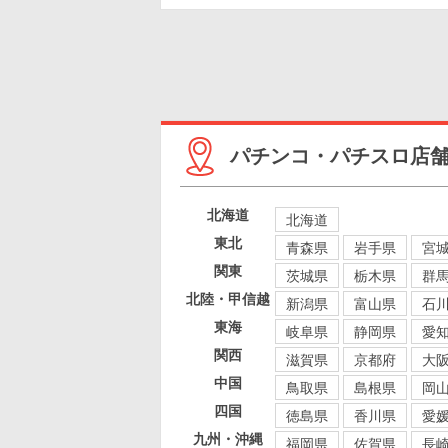
パチンコ・パチスロ店
北海道
北海道
東北
青森県
岩手県
宮
関東
茨城県
栃木県
群
北陸・甲信越
新潟県
富山県
石
東海
岐阜県
静岡県
愛
関西
滋賀県
京都府
大
中国
鳥取県
島根県
岡
四国
徳島県
香川県
愛
九州・沖縄
福岡県
佐賀県
長