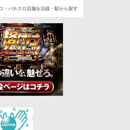
ンコ・パチスロ店舗を沿線・駅から探す