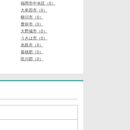
福岡市中央区（0）
大牟田市（0）
柳川市（0）
豊前市（0）
大野城市（0）
うきは市（0）
糸島市（0）
嘉穂郡（0）
田川郡（0）