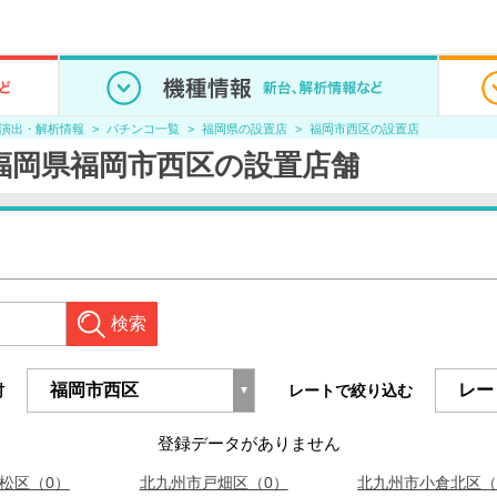
/演出・解析情報
パチンコ一覧
福岡県の設置店
福岡市西区の設置店
の福岡県福岡市西区の設置店舗
検索
村
レートで絞り込む
登録データがありません
松区（0）
北九州市戸畑区（0）
北九州市小倉北区（