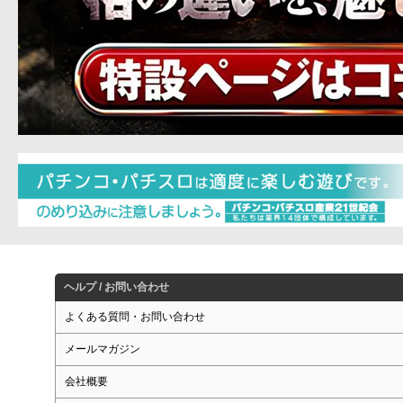
ヘルプ / お問い合わせ
よくある質問・お問い合わせ
メールマガジン
会社概要