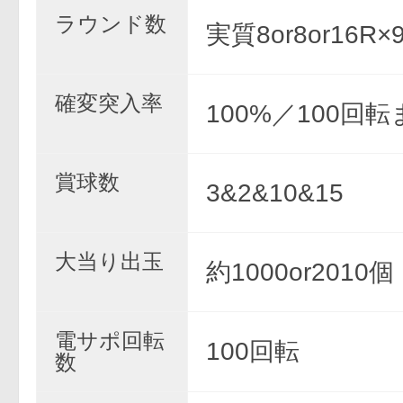
ラウンド数
実質8or8or16R
確変突入率
100%／100回
賞球数
3&2&10&15
大当り出玉
約1000or2010個
電サポ回転
100回転
数