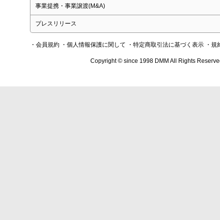
事業提携・事業譲渡(M&A)
プレスリリース
・会員規約
・個人情報保護に関して
・特定商取引法に基づく表示
・規
Copyright © since 1998 DMM All Rights Reserve