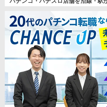
パチンコ・パチスロ店舗を沿線・駅