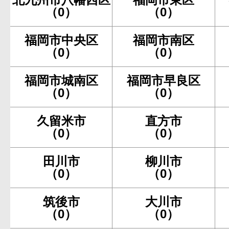
（0）
（0）
福岡市中央区
福岡市南区
（0）
（0）
福岡市城南区
福岡市早良区
（0）
（0）
久留米市
直方市
（0）
（0）
田川市
柳川市
（0）
（0）
筑後市
大川市
（0）
（0）