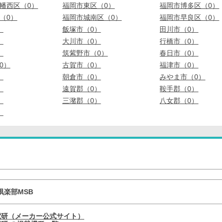
幡西区（0）
福岡市東区（0）
福岡市博多区（0）
（0）
福岡市城南区（0）
福岡市早良区（0）
）
飯塚市（0）
田川市（0）
）
大川市（0）
行橋市（0）
）
筑紫野市（0）
春日市（0）
0）
古賀市（0）
福津市（0）
）
朝倉市（0）
みやま市（0）
）
遠賀郡（0）
鞍手郡（0）
）
三潴郡（0）
八女郡（0）
）
倶楽部MSB
電研（メーカー公式サイト）