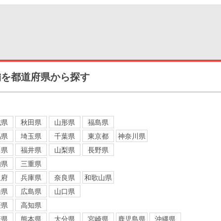
舗を都道府県から探す
城県
秋田県
山形県
福島県
馬県
埼玉県
千葉県
東京都
神奈川県
川県
福井県
山梨県
長野県
知県
三重県
阪府
兵庫県
奈良県
和歌山県
山県
広島県
山口県
媛県
高知県
崎県
熊本県
大分県
宮崎県
鹿児島県
沖縄県