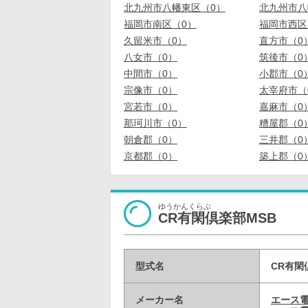
北九州市八幡東区（0）
北九州市八
福岡市南区（0）
福岡市西区
久留米市（0）
直方市（0
八女市（0）
筑後市（0
中間市（0）
小郡市（0
宗像市（0）
太宰府市（
宮若市（0）
嘉麻市（0
那珂川市（0）
糟屋郡（0
朝倉郡（0）
三井郡（0
京都郡（0）
築上郡（0
ゆうかんくらぶ
CR有閑倶楽部MSB
型式名
CR有閑
メーカー名
エース