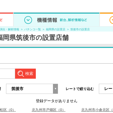
/演出・解析情報
パチンコ一覧
福岡県の設置店
筑後市の設置店
の福岡県筑後市の設置店舗
検索
村
レートで絞り込む
登録データがありません
松区（0）
北九州市戸畑区（0）
北九州市小倉北区（