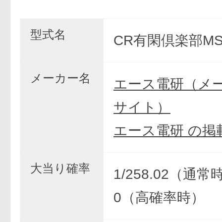
型式名
CR有閑倶楽部MS
メーカー名
エース電研（メ
サイト）
エース電研 の掲
大当り確率
1/258.02（通常時
0（高確率時）