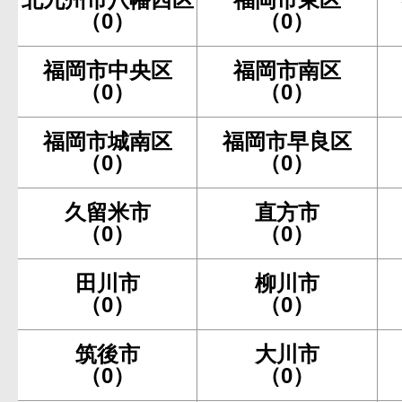
（0）
（0）
福岡市中央区
福岡市南区
（0）
（0）
福岡市城南区
福岡市早良区
（0）
（0）
久留米市
直方市
（0）
（0）
田川市
柳川市
（0）
（0）
筑後市
大川市
（0）
（0）