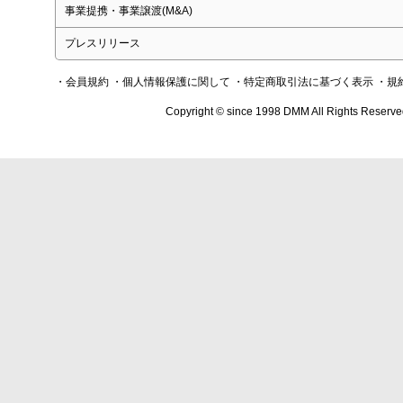
事業提携・事業譲渡(M&A)
プレスリリース
・会員規約
・個人情報保護に関して
・特定商取引法に基づく表示
・規
Copyright © since 1998 DMM All Rights Reserve