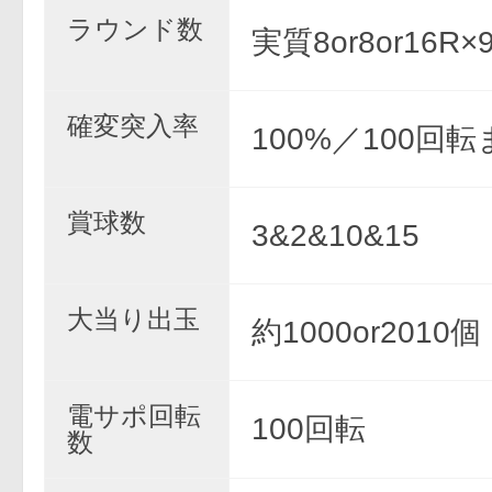
ラウンド数
実質8or8or16R
確変突入率
100%／100回
賞球数
3&2&10&15
大当り出玉
約1000or2010個
電サポ回転
100回転
数