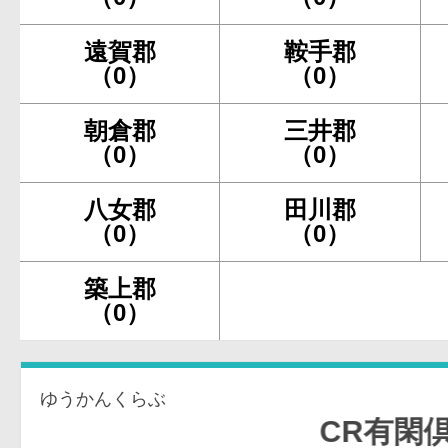
遠賀郡
鞍手郡
（0）
（0）
朝倉郡
三井郡
（0）
（0）
八女郡
田川郡
（0）
（0）
築上郡
（0）
ゆうかんくらぶ
CR有閑倶楽部