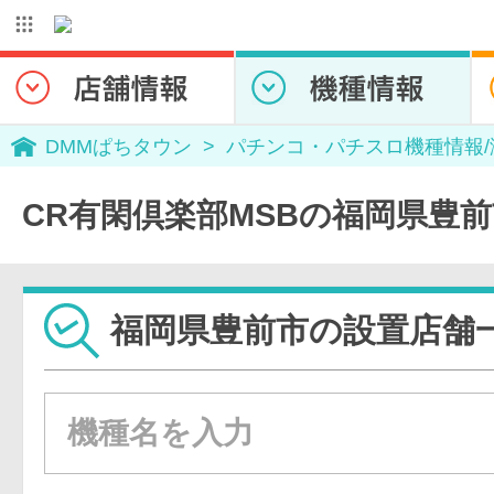
DMMぱちタウン
パチンコ・パチスロ機種情報
CR有閑倶楽部MSBの福岡県豊
福岡県豊前市の設置店舗