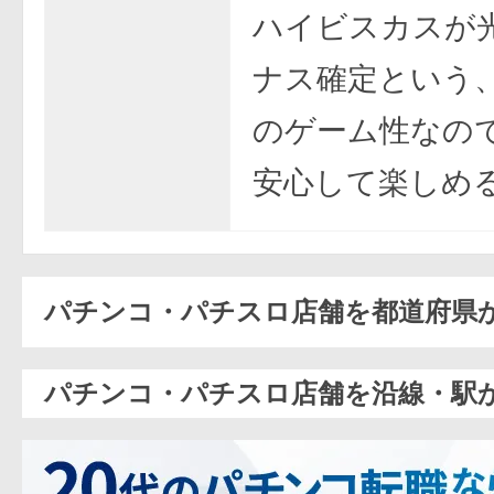
ハイビスカスが
ナス確定という
のゲーム性なの
安心して楽しめ
パチンコ・パチスロ店舗を都道府県
パチンコ・パチスロ店舗を沿線・駅