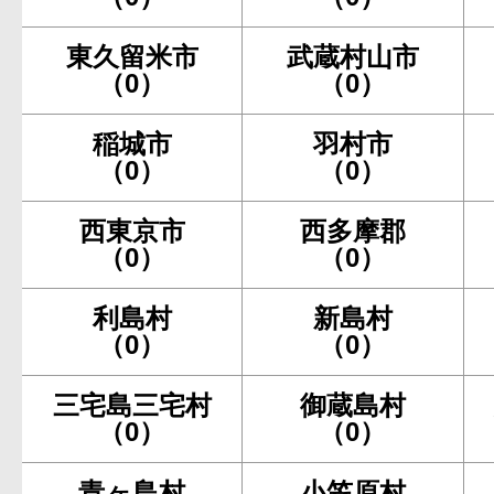
東久留米市
武蔵村山市
（0）
（0）
稲城市
羽村市
（0）
（0）
西東京市
西多摩郡
（0）
（0）
利島村
新島村
（0）
（0）
三宅島三宅村
御蔵島村
（0）
（0）
青ヶ島村
小笠原村