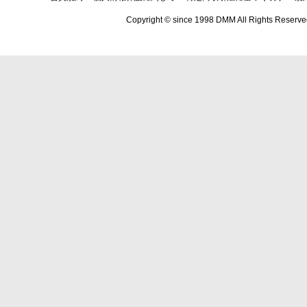
Copyright © since 1998 DMM All Rights Reserve