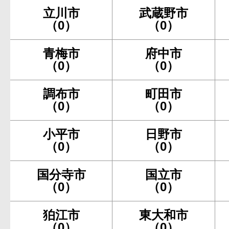
立川市
武蔵野市
（0）
（0）
青梅市
府中市
（0）
（0）
調布市
町田市
（0）
（0）
小平市
日野市
（0）
（0）
国分寺市
国立市
（0）
（0）
狛江市
東大和市
（0）
（0）