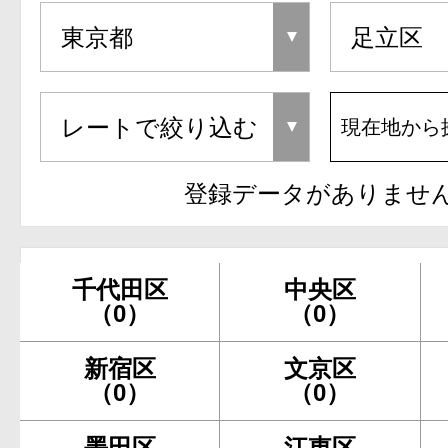
現在地から
登録データがありませ
千代田区
中央区
（0）
（0）
新宿区
文京区
（0）
（0）
墨田区
江東区