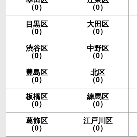
（0）
（0）
目黒区
大田区
（0）
（0）
渋谷区
中野区
（0）
（0）
豊島区
北区
（0）
（0）
板橋区
練馬区
（0）
（0）
葛飾区
江戸川区
（0）
（0）