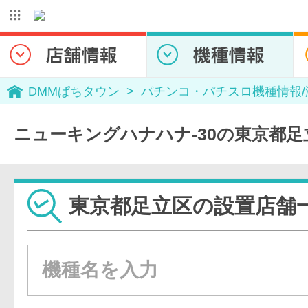
DMMぱちタウン
パチンコ・パチスロ機種情報
ニューキングハナハナ-30の東京都
東京都足立区の設置店舗