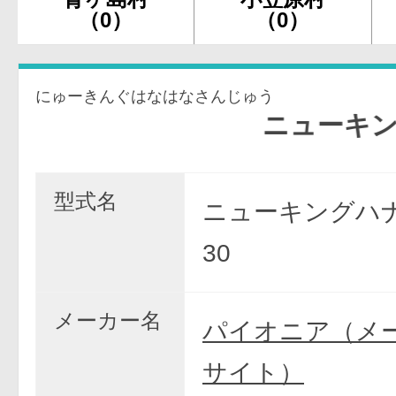
（0）
（0）
にゅーきんぐはなはなさんじゅう
ニューキングハナ
型式名
ニューキングハナ
30
メーカー名
パイオニア（メ
サイト）