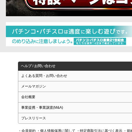
ヘルプ / お問い合わせ
よくある質問・お問い合わせ
メールマガジン
会社概要
事業提携・事業譲渡(M&A)
プレスリリース
・会員規約
・個人情報保護に関して
・特定商取引法に基づく表示
・規