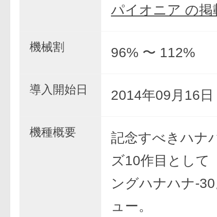
パイオニア の掲
機械割
96% 〜 112%
導入開始日
2014年09月16
機種概要
記念すべきハナ
ズ10作目として
ングハナハナ-3
ュー。