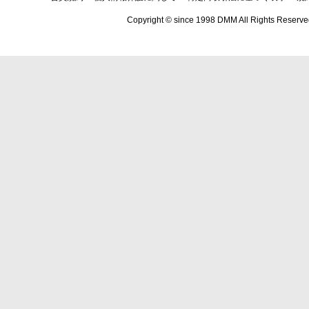
Copyright © since 1998 DMM All Rights Reserve