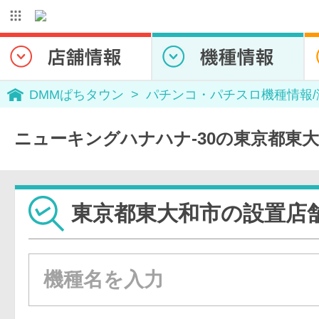
DMMぱちタウン
パチンコ・パチスロ機種情報
ニューキングハナハナ-30の東京都東
東京都東大和市の設置店