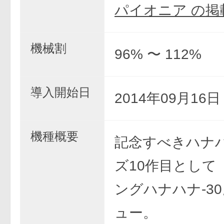
パイオニア の掲
機械割
96% 〜 112%
導入開始日
2014年09月16
機種概要
記念すべきハナ
ズ10作目として
ングハナハナ-3
ュー。