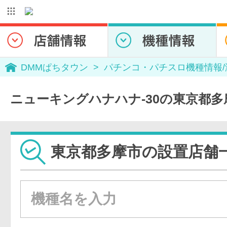
DMMぱちタウン
パチンコ・パチスロ機種情報
ニューキングハナハナ-30の東京都
東京都多摩市の設置店舗