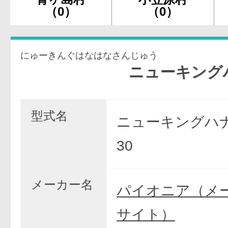
（0）
（0）
にゅーきんぐはなはなさんじゅう
ニューキングハナハナ
型式名
ニューキングハナ
30
メーカー名
パイオニア（メ
サイト）