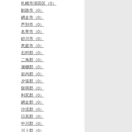
札幌市清田区（0）
釧路市（0）
網走市（0）
芦別市（0）
名寄市（0）
砂川市（0）
恵庭市（0）
石狩郡（0）
二海郡（0）
瀬棚郡（0）
岩内郡（0）
夕張郡（0）
留萌郡（0）
利尻郡（0）
網走郡（0）
沙流郡（0）
日高郡（0）
中川郡（0）
川上郡（0）