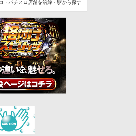
ンコ・パチスロ店舗を沿線・駅から探す