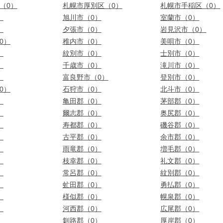
（0）
札幌市厚別区（0）
札幌市手稲区（0）
）
旭川市（0）
室蘭市（0）
）
夕張市（0）
岩見沢市（0）
0）
稚内市（0）
美唄市（0）
）
紋別市（0）
士別市（0）
）
千歳市（0）
滝川市（0）
）
富良野市（0）
登別市（0）
0）
石狩市（0）
北斗市（0）
）
亀田郡（0）
茅部郡（0）
）
爾志郡（0）
奥尻郡（0）
）
寿都郡（0）
磯谷郡（0）
）
古平郡（0）
余市郡（0）
）
雨竜郡（0）
増毛郡（0）
）
枝幸郡（0）
礼文郡（0）
）
常呂郡（0）
紋別郡（0）
）
虻田郡（0）
勇払郡（0）
）
様似郡（0）
幌泉郡（0）
）
河西郡（0）
広尾郡（0）
）
釧路郡（0）
厚岸郡（0）