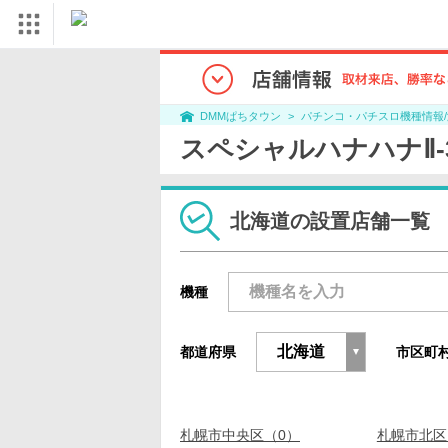
パチンコ・パチスロ機種情報
DMMぱちタウン
スペシャルハナハナⅡ-
北海道の設置店舗一覧
機種
都道府県
市区町
札幌市中央区（0）
札幌市北区