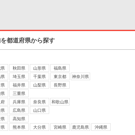
舗を都道府県から探す
城県
秋田県
山形県
福島県
馬県
埼玉県
千葉県
東京都
神奈川県
川県
福井県
山梨県
長野県
知県
三重県
阪府
兵庫県
奈良県
和歌山県
山県
広島県
山口県
媛県
高知県
崎県
熊本県
大分県
宮崎県
鹿児島県
沖縄県