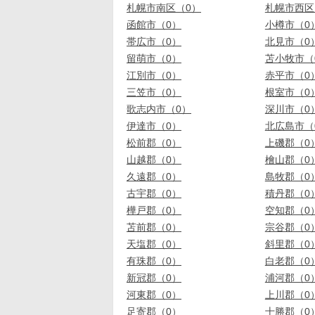
札幌市南区（0）
札幌市西区
函館市（0）
小樽市（0
帯広市（0）
北見市（0
留萌市（0）
苫小牧市（
江別市（0）
赤平市（0
三笠市（0）
根室市（0
歌志内市（0）
深川市（0
伊達市（0）
北広島市（
松前郡（0）
上磯郡（0
山越郡（0）
檜山郡（0
久遠郡（0）
島牧郡（0
古宇郡（0）
積丹郡（0
樺戸郡（0）
空知郡（0
苫前郡（0）
宗谷郡（0
天塩郡（0）
斜里郡（0
有珠郡（0）
白老郡（0
新冠郡（0）
浦河郡（0
河東郡（0）
上川郡（0
足寄郡（0）
十勝郡（0