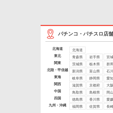
パチンコ・パチスロ店
北海道
北海道
東北
青森県
岩手県
宮
関東
茨城県
栃木県
群
北陸・甲信越
新潟県
富山県
石
東海
岐阜県
静岡県
愛
関西
滋賀県
京都府
大
中国
鳥取県
島根県
岡
四国
徳島県
香川県
愛
九州・沖縄
福岡県
佐賀県
長