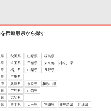
舗を都道府県から探す
城県
秋田県
山形県
福島県
馬県
埼玉県
千葉県
東京都
神奈川県
川県
福井県
山梨県
長野県
知県
三重県
阪府
兵庫県
奈良県
和歌山県
山県
広島県
山口県
媛県
高知県
崎県
熊本県
大分県
宮崎県
鹿児島県
沖縄県