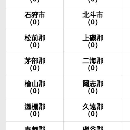
石狩市
北斗市
（0）
（0）
松前郡
上磯郡
（0）
（0）
茅部郡
二海郡
（0）
（0）
檜山郡
爾志郡
（0）
（0）
瀬棚郡
久遠郡
（0）
（0）
寿都郡
磯谷郡