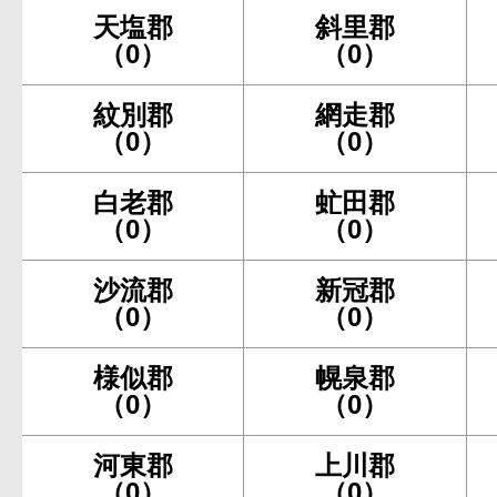
天塩郡
斜里郡
（0）
（0）
紋別郡
網走郡
（0）
（0）
白老郡
虻田郡
（0）
（0）
沙流郡
新冠郡
（0）
（0）
様似郡
幌泉郡
（0）
（0）
河東郡
上川郡
（0）
（0）