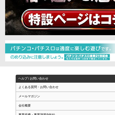
ヘルプ / お問い合わせ
よくある質問・お問い合わせ
メールマガジン
会社概要
事業提携・事業譲渡(M&A)