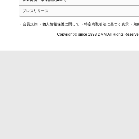
プレスリリース
・会員規約
・個人情報保護に関して
・特定商取引法に基づく表示
・規
Copyright © since 1998 DMM All Rights Reserve