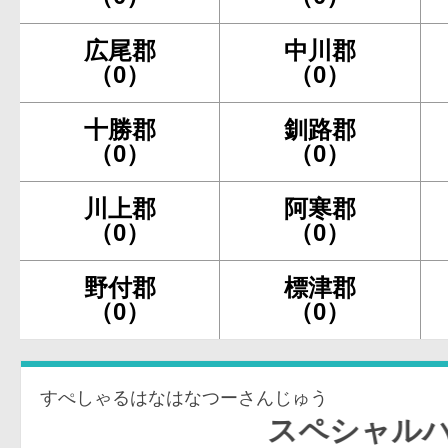
広尾郡
中川郡
（0）
（0）
十勝郡
釧路郡
（0）
（0）
川上郡
阿寒郡
（0）
（0）
野付郡
標津郡
（0）
（0）
すぺしゃるはなはなつーさんじゅう
スペシャルハナハナⅡ