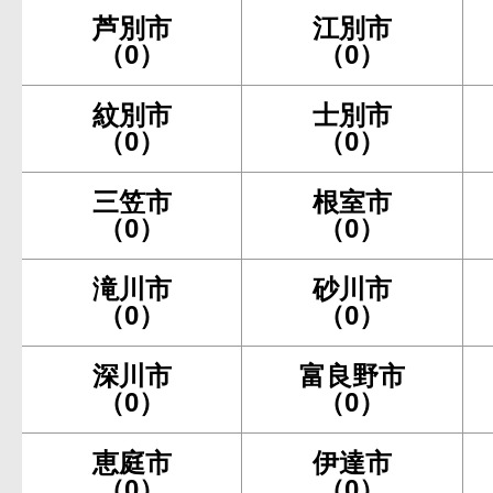
芦別市
江別市
（0）
（0）
紋別市
士別市
（0）
（0）
三笠市
根室市
（0）
（0）
滝川市
砂川市
（0）
（0）
深川市
富良野市
（0）
（0）
恵庭市
伊達市
（0）
（0）