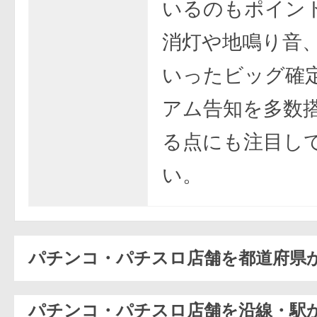
いるのもポイン
消灯や地鳴り音
いったビッグ確
アム告知を多数
る点にも注目し
い。
パチンコ・パチスロ店舗を都道府県
パチンコ・パチスロ店舗を沿線・駅