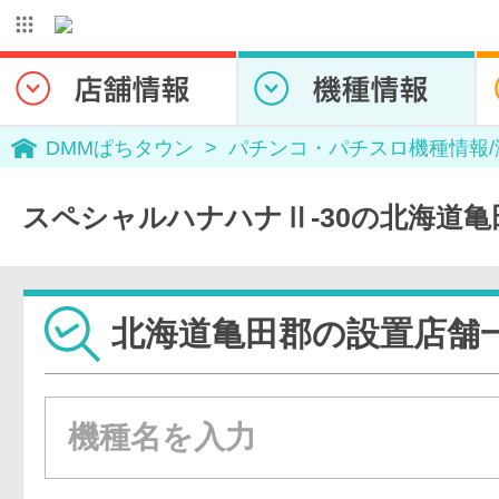
DMMぱちタウン
パチンコ・パチスロ機種情報
スペシャルハナハナⅡ-30の北海道
北海道亀田郡の設置店舗