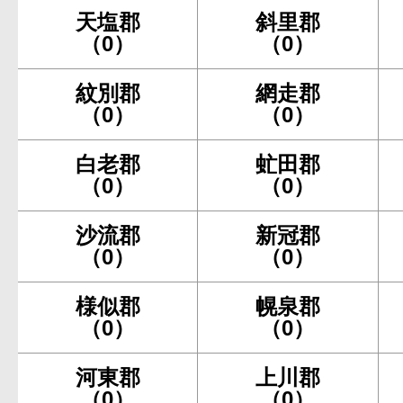
天塩郡
斜里郡
（0）
（0）
紋別郡
網走郡
（0）
（0）
白老郡
虻田郡
（0）
（0）
沙流郡
新冠郡
（0）
（0）
様似郡
幌泉郡
（0）
（0）
河東郡
上川郡
（0）
（0）