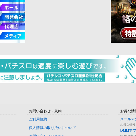
お問い合わせ・規約
お得な情
メールマ
ご利用規約
お得な情報
個人情報の取り扱いについて
DMMア