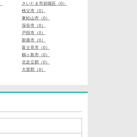
）
さいたま市岩槻区（0）
秩父市（0）
東松山市（0）
深谷市（0）
戸田市（0）
新座市（0）
富士見市（0）
鶴ヶ島市（0）
北足立郡（0）
大里郡（0）