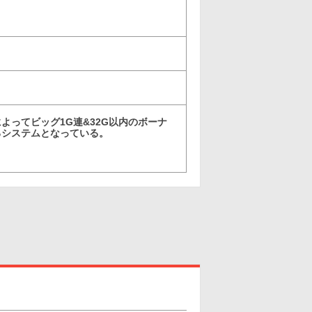
ってビッグ1G連&32G以内のボーナ
るシステムとなっている。