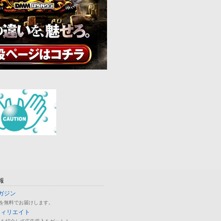
報
ガジン
を無料でお届けします。
フィリエイト