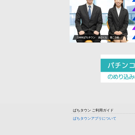
ぱちタウン ご利用ガイド
ぱちタウンアプリについて