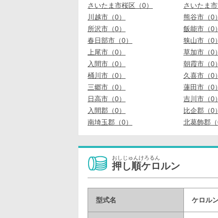
さいたま市桜区（0）
さいたま市
川越市（0）
熊谷市（0
所沢市（0）
飯能市（0
春日部市（0）
狭山市（0
上尾市（0）
草加市（0
入間市（0）
朝霞市（0
桶川市（0）
久喜市（0
三郷市（0）
蓮田市（0
日高市（0）
吉川市（0
入間郡（0）
比企郡（0
南埼玉郡（0）
北葛飾郡（
おしじゅんけろるん
押し順ケロルン
型式名
ケロルン