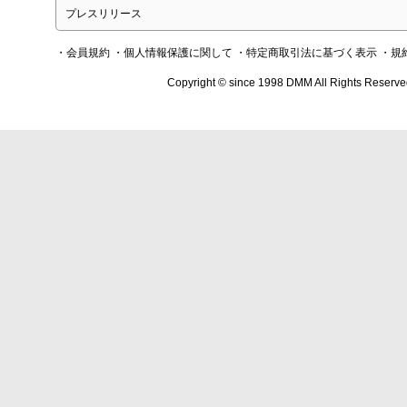
プレスリリース
・会員規約
・個人情報保護に関して
・特定商取引法に基づく表示
・規
Copyright © since 1998 DMM All Rights Reserve