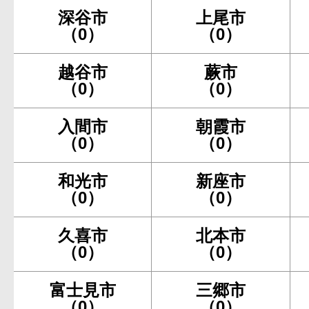
深谷市
上尾市
（0）
（0）
越谷市
蕨市
（0）
（0）
入間市
朝霞市
（0）
（0）
和光市
新座市
（0）
（0）
久喜市
北本市
（0）
（0）
富士見市
三郷市
（0）
（0）