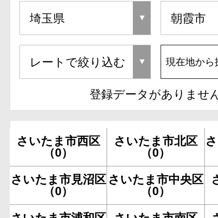
現在地から
登録データがありませ
さいたま市西区
さいたま市北区
さ
（0）
（0）
さいたま市見沼区
さいたま市中央区
（0）
（0）
さいたま市浦和区
さいたま市南区