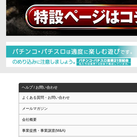
ヘルプ / お問い合わせ
よくある質問・お問い合わせ
メールマガジン
会社概要
事業提携・事業譲渡(M&A)