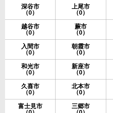
深谷市
上尾市
（0）
（0）
越谷市
蕨市
（0）
（0）
入間市
朝霞市
（0）
（0）
和光市
新座市
（0）
（0）
久喜市
北本市
（0）
（0）
富士見市
三郷市
（0）
（0）