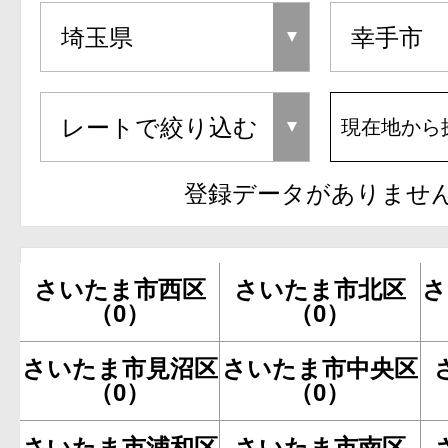
現在地から
登録データがありませ
さいたま市西区
さいたま市北区
さ
（0）
（0）
さいたま市見沼区
さいたま市中央区
（0）
（0）
さいたま市浦和区
さいたま市南区