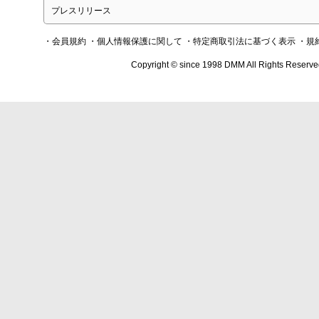
プレスリリース
・会員規約
・個人情報保護に関して
・特定商取引法に基づく表示
・規
Copyright © since 1998 DMM All Rights Reserve