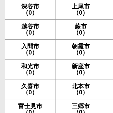
深谷市
上尾市
（0）
（0）
越谷市
蕨市
（0）
（0）
入間市
朝霞市
（0）
（0）
和光市
新座市
（0）
（0）
久喜市
北本市
（0）
（0）
富士見市
三郷市
（0）
（0）