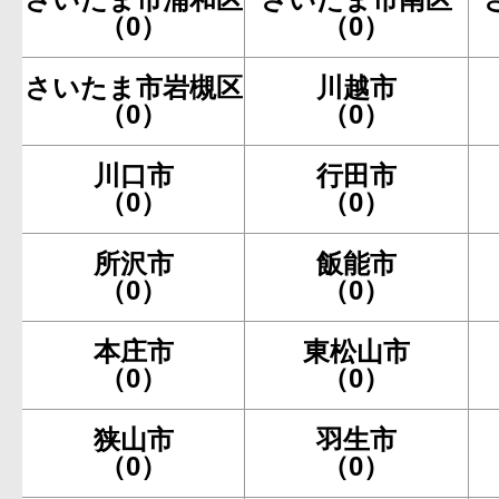
（0）
（0）
さいたま市岩槻区
川越市
（0）
（0）
川口市
行田市
（0）
（0）
所沢市
飯能市
（0）
（0）
本庄市
東松山市
（0）
（0）
狭山市
羽生市
（0）
（0）