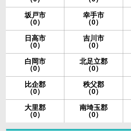
坂戸市
幸手市
（0）
（0）
日高市
吉川市
（0）
（0）
白岡市
北足立郡
（0）
（0）
比企郡
秩父郡
（0）
（0）
大里郡
南埼玉郡
（0）
（0）