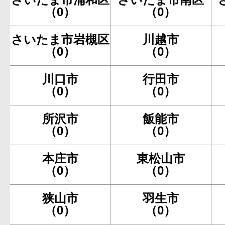
（0）
（0）
さいたま市岩槻区
川越市
（0）
（0）
川口市
行田市
（0）
（0）
所沢市
飯能市
（0）
（0）
本庄市
東松山市
（0）
（0）
狭山市
羽生市
（0）
（0）