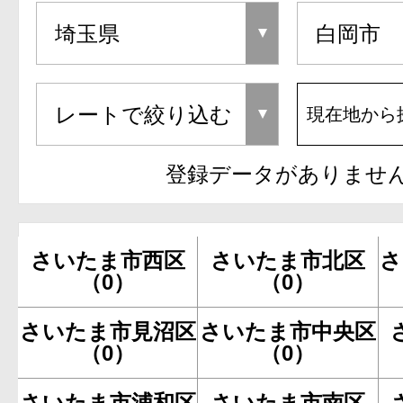
現在地から
登録データがありませ
さいたま市西区
さいたま市北区
さ
（0）
（0）
さいたま市見沼区
さいたま市中央区
（0）
（0）
さいたま市浦和区
さいたま市南区