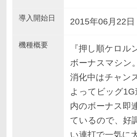
導入開始日
2015年06月22
機種概要
『押し順ケロル
ボーナスマシン
消化中はチャン
よってビッグ1G
内のボーナス即
ているので、好
い連打で一気に