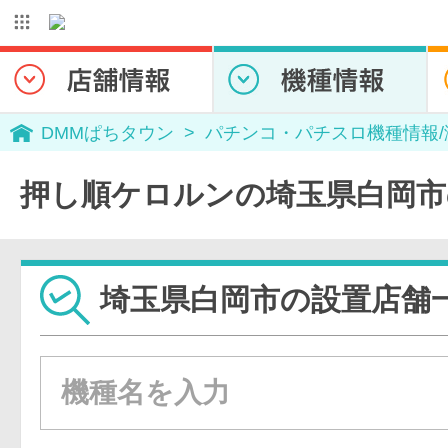
DMMぱちタウン
パチンコ・パチスロ機種情報
押し順ケロルンの埼玉県白岡市
埼玉県白岡市の設置店舗