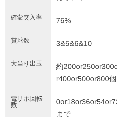
確変突入率
76%
賞球数
3&5&6&10
大当り出玉
約200or250or300o
r400or500or800個
電サポ回転
0or18or36or54o
数
まで