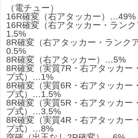
（電チュー）
16R確変（右アタッカー）…49%
16R確変（右アタッカー・ラン
1.5%
8R確変（右アタッカー・ランク
0.5%
8R確変（右アタッカー）…5%
8R確変（実質7R・右アタッカー
プ式）…1%
8R確変（実質6R・右アタッカー
プ式）…1.5%
8R確変（実質5R・右アタッカー
プ式）…3.5%
8R確変（実質4R・右アタッカー
プ式）…8%
突確（出玉なし2R確変）…6%