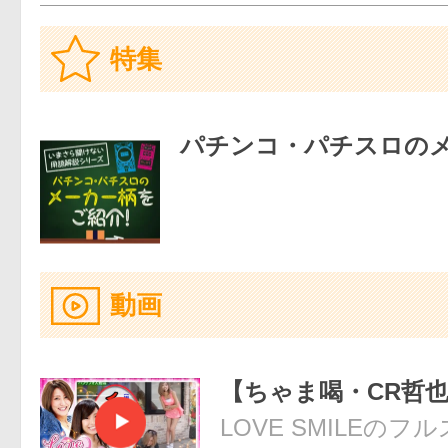
特集
パチンコ・パチスロの
動画
【ちゃま喝・CR哲
LOVE SMILEのフ