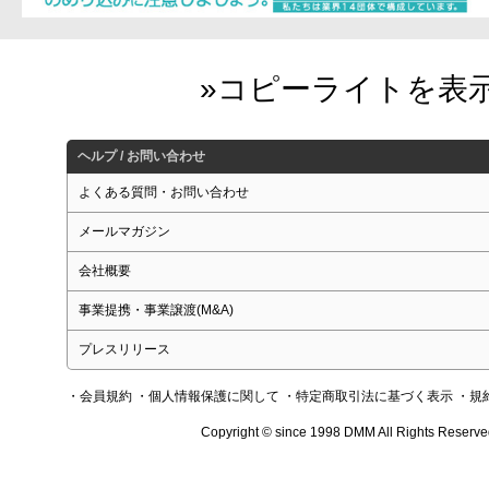
ヘルプ / お問い合わせ
よくある質問・お問い合わせ
メールマガジン
会社概要
事業提携・事業譲渡(M&A)
プレスリリース
・会員規約
・個人情報保護に関して
・特定商取引法に基づく表示
・規
Copyright © since 1998 DMM All Rights Reserve