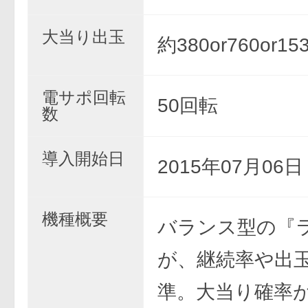
大当り出玉
約380or760or15
電サポ回転
50回転
数
導入開始日
2015年07月06
機種概要
バランス型の『
が、継続率や出
準。大当り確率