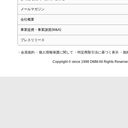
メールマガジン
会社概要
事業提携・事業譲渡(M&A)
プレスリリース
・会員規約
・個人情報保護に関して
・特定商取引法に基づく表示
・規
Copyright © since 1998 DMM All Rights Reserve