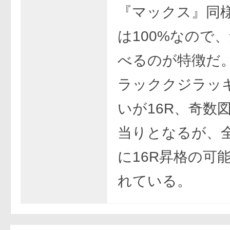
『マックス』同様
は100%なので
べるのが特徴だ
ラッククジラッ
いが16R、奇数
当りとなるが、
に16R昇格の可
れている。