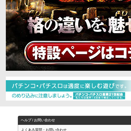
ヘルプ / お問い合わせ
よくある質問・お問い合わせ