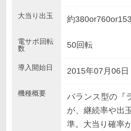
大当り出玉
約380or760or15
電サポ回転
50回転
数
導入開始日
2015年07月06
機種概要
バランス型の『
が、継続率や出
準。大当り確率