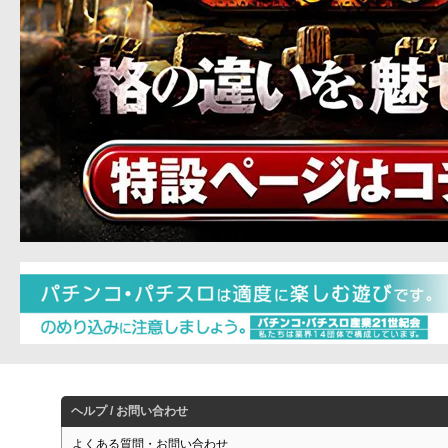
ヘルプ / お問い合わせ
よくある質問・お問い合わせ