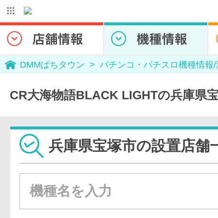
DMMぱちタウン
パチンコ・パチスロ機種情報
CR大海物語BLACK LIGHTの兵庫
兵庫県宝塚市の設置店舗