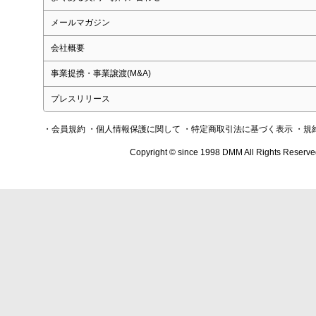
メールマガジン
会社概要
事業提携・事業譲渡(M&A)
プレスリリース
・会員規約
・個人情報保護に関して
・特定商取引法に基づく表示
・規
Copyright © since 1998 DMM All Rights Reserve