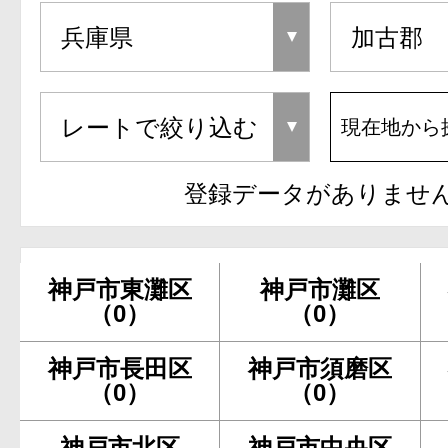
現在地から
登録データがありませ
神戸市東灘区
神戸市灘区
（0）
（0）
神戸市長田区
神戸市須磨区
（0）
（0）
神戸市北区
神戸市中央区