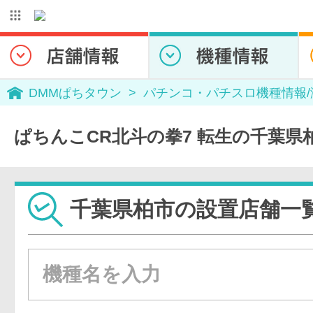
DMMぱちタウン
パチンコ・パチスロ機種情報
ぱちんこCR北斗の拳7 転生の千葉県
千葉県柏市の設置店舗一