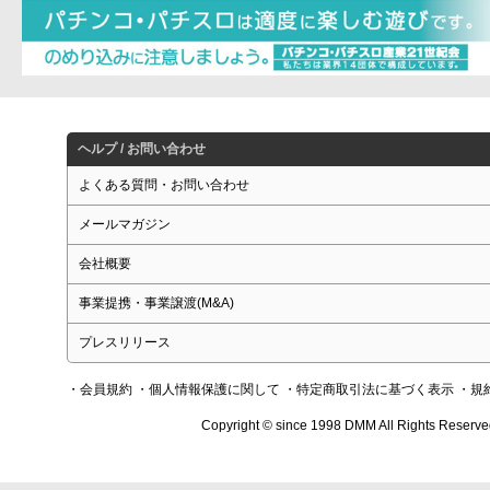
ヘルプ / お問い合わせ
よくある質問・お問い合わせ
メールマガジン
会社概要
事業提携・事業譲渡(M&A)
プレスリリース
・会員規約
・個人情報保護に関して
・特定商取引法に基づく表示
・規
Copyright © since 1998 DMM All Rights Reserve