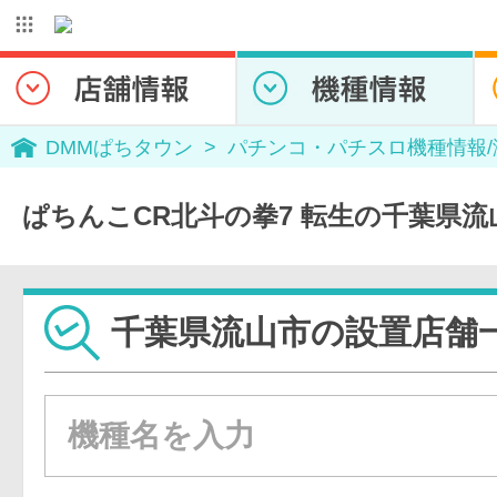
DMMぱちタウン
パチンコ・パチスロ機種情報
ぱちんこCR北斗の拳7 転生の千葉県
千葉県流山市の設置店舗