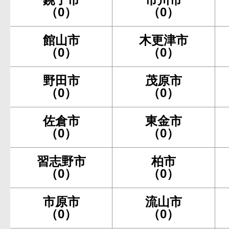
（0）
（0）
館山市
木更津市
（0）
（0）
野田市
茂原市
（0）
（0）
佐倉市
東金市
（0）
（0）
習志野市
柏市
（0）
（0）
市原市
流山市
（0）
（0）