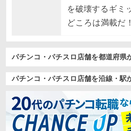
を破壊するギミ
どころは満載だ
パチンコ・パチスロ店舗を都道府県
パチンコ・パチスロ店舗を沿線・駅