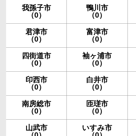
我孫子市
鴨川市
（0）
（0）
君津市
富津市
（0）
（0）
四街道市
袖ヶ浦市
（0）
（0）
印西市
白井市
（0）
（0）
南房総市
匝瑳市
（0）
（0）
山武市
いすみ市
（0）
（0）