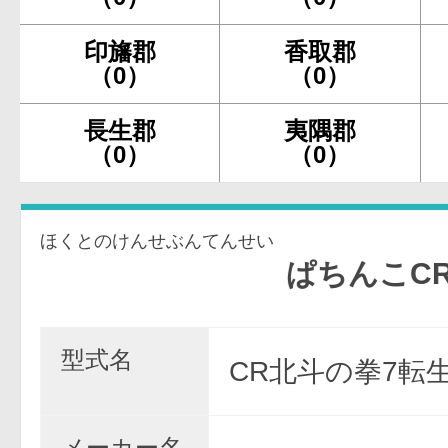
印旛郡
香取郡
（0）
（0）
長生郡
夷隅郡
（0）
（0）
ほくとのけんせぶんてんせい
ぱちんこCR北斗
型式名
CR北斗の拳7転生
メーカー名