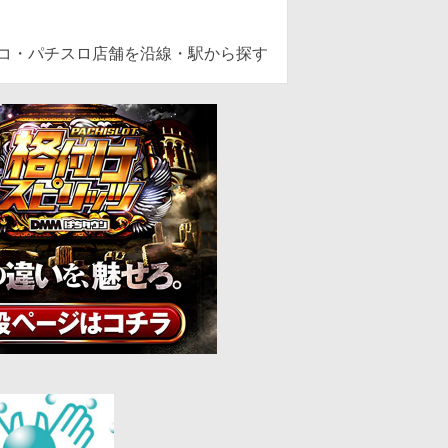
ンコ・パチスロ店舗を沿線・駅から探す