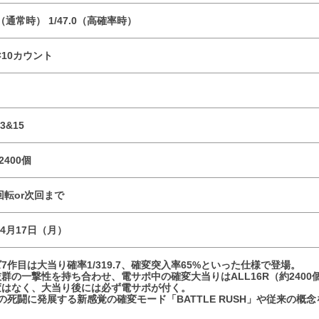
.7（通常時） 1/47.0（高確率時）
R×10カウント
3&15
2400個
0回転or次回まで
04月17日（月）
7作目は大当り確率1/319.7、確変突入率65%といった仕様で登場。
群の一撃性を持ち合わせ、電サポ中の確変大当りはALL16R（約2400
変はなく、大当り後には必ず電サポが付く。
の死闘に発展する新感覚の確変モード「BATTLE RUSH」や従来の