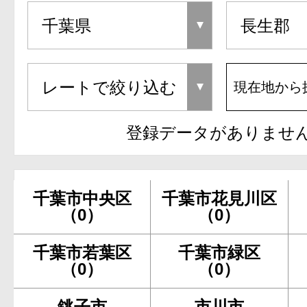
現在地から
登録データがありませ
千葉市中央区
千葉市花見川区
（0）
（0）
千葉市若葉区
千葉市緑区
（0）
（0）
銚子市
市川市