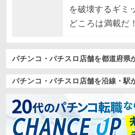
を破壊するギミ
どころは満載だ
パチンコ・パチスロ店舗を都道府県
パチンコ・パチスロ店舗を沿線・駅