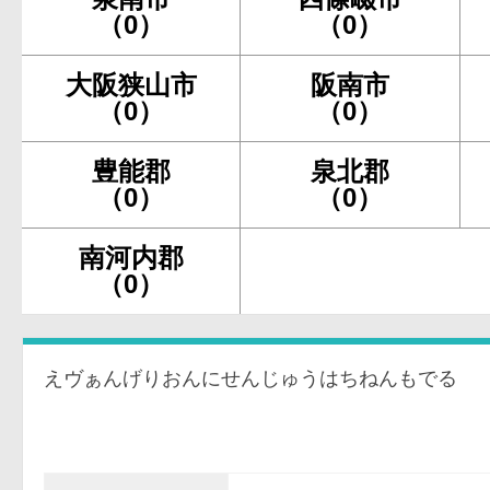
（0）
（0）
大阪狭山市
阪南市
（0）
（0）
豊能郡
泉北郡
（0）
（0）
南河内郡
（0）
えヴぁんげりおんにせんじゅうはちねんもでる
CRヱ