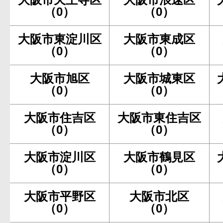
（0）
（0）
大阪市東淀川区
大阪市東成区
（0）
（0）
大阪市旭区
大阪市城東区
（0）
（0）
大阪市住吉区
大阪市東住吉区
（0）
（0）
大阪市淀川区
大阪市鶴見区
（0）
（0）
大阪市平野区
大阪市北区
（0）
（0）