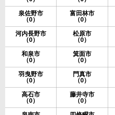
泉佐野市
富田林市
（0）
（0）
河内長野市
松原市
（0）
（0）
和泉市
箕面市
（0）
（0）
羽曳野市
門真市
（0）
（0）
高石市
藤井寺市
（0）
（0）
泉南市
四條畷市