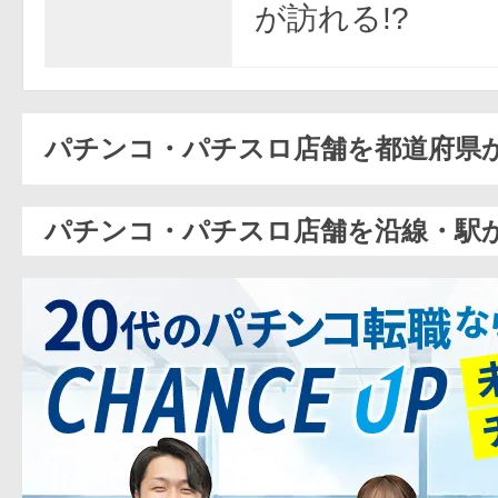
が訪れる!?
パチンコ・パチスロ店舗を都道府県
パチンコ・パチスロ店舗を沿線・駅