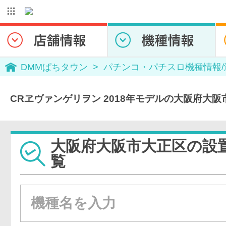
DMMぱちタウン
パチンコ・パチスロ機種情報
CRヱヴァンゲリヲン 2018年モデルの大阪府大
大阪府大阪市大正区の設
覧