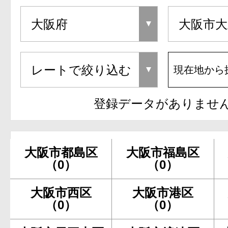
現在地から
登録データがありませ
大阪市都島区
大阪市福島区
（0）
（0）
大阪市西区
大阪市港区
（0）
（0）