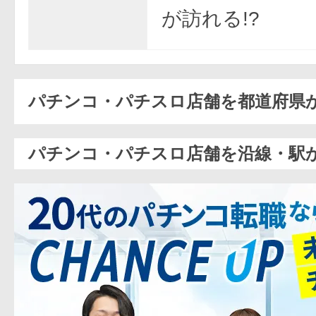
が訪れる!?
パチンコ・パチスロ店舗を都道府県
パチンコ・パチスロ店舗を沿線・駅