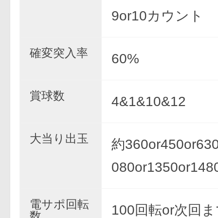
9or10カウント
確変突入率
60%
賞球数
4&1&10&12
大当り出玉
約360or450or630
080or1350or14
電サポ回転
100回転or次回
数