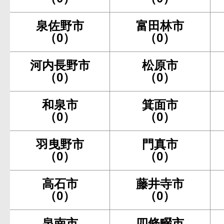
泉佐野市
富田林市
（0）
（0）
河内長野市
松原市
（0）
（0）
和泉市
箕面市
（0）
（0）
羽曳野市
門真市
（0）
（0）
高石市
藤井寺市
（0）
（0）
泉南市
四條畷市