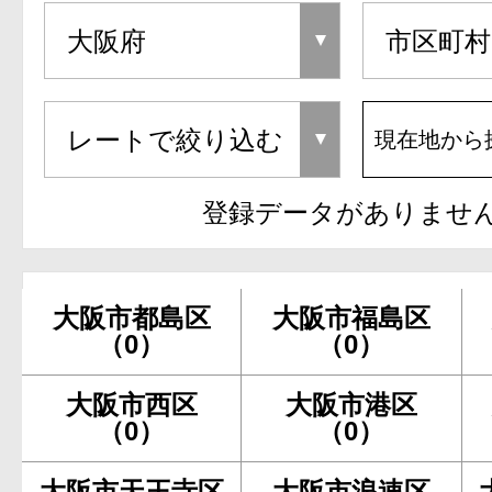
現在地から
登録データがありませ
大阪市都島区
大阪市福島区
（0）
（0）
大阪市西区
大阪市港区
（0）
（0）
大阪市天王寺区
大阪市浪速区