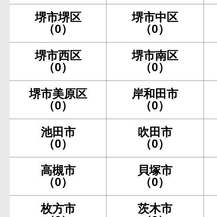
堺市堺区
堺市中区
（0）
（0）
堺市西区
堺市南区
（0）
（0）
堺市美原区
岸和田市
（0）
（0）
池田市
吹田市
（0）
（0）
高槻市
貝塚市
（0）
（0）
枚方市
茨木市