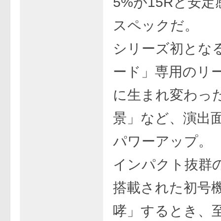
5%が15Rと安
スペックだ。
シリーズ初とな
ード」専用のリ
に生まれ変わっ
景」など、演出
パワーアップ。
インパクト抜群
搭載された初号
哮」するとき、