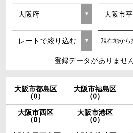
現在地から
登録データがありませ
大阪市都島区
大阪市福島区
（0）
（0）
大阪市西区
大阪市港区
（0）
（0）