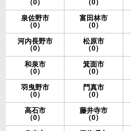
（0）
（0）
泉佐野市
富田林市
（0）
（0）
河内長野市
松原市
（0）
（0）
和泉市
箕面市
（0）
（0）
羽曳野市
門真市
（0）
（0）
高石市
藤井寺市
（0）
（0）