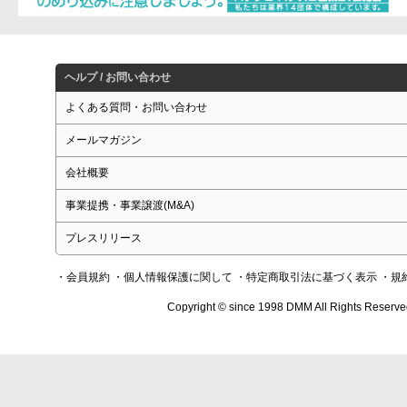
ヘルプ / お問い合わせ
よくある質問・お問い合わせ
メールマガジン
会社概要
事業提携・事業譲渡(M&A)
プレスリリース
・会員規約
・個人情報保護に関して
・特定商取引法に基づく表示
・規
Copyright © since 1998 DMM All Rights Reserve