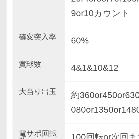
9or10カウント
確変突入率
60%
賞球数
4&1&10&12
大当り出玉
約360or450or630
080or1350or14
電サポ回転
100回転or次回