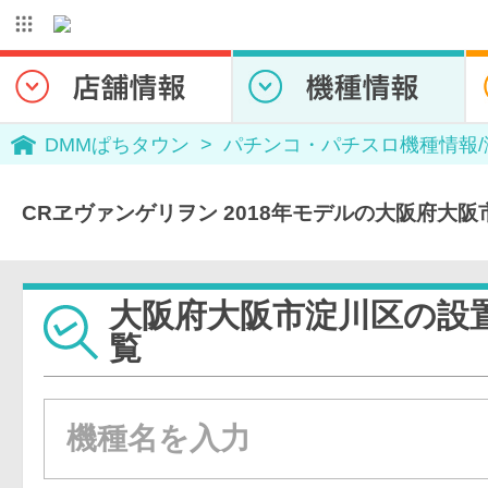
DMMぱちタウン
パチンコ・パチスロ機種情報
CRヱヴァンゲリヲン 2018年モデルの大阪府大
大阪府大阪市淀川区の設
覧