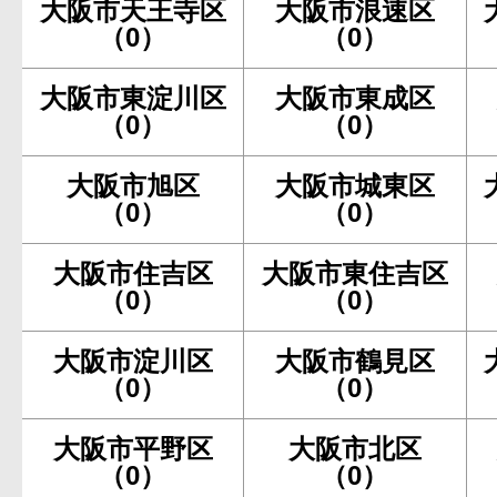
大阪市天王寺区
大阪市浪速区
（0）
（0）
大阪市東淀川区
大阪市東成区
（0）
（0）
大阪市旭区
大阪市城東区
（0）
（0）
大阪市住吉区
大阪市東住吉区
（0）
（0）
大阪市淀川区
大阪市鶴見区
（0）
（0）
大阪市平野区
大阪市北区
（0）
（0）