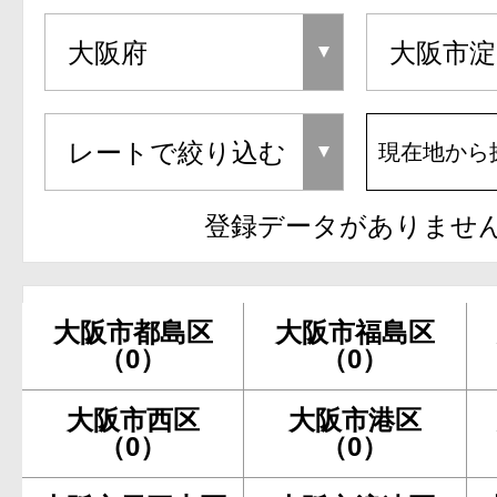
現在地から
登録データがありませ
大阪市都島区
大阪市福島区
（0）
（0）
大阪市西区
大阪市港区
（0）
（0）