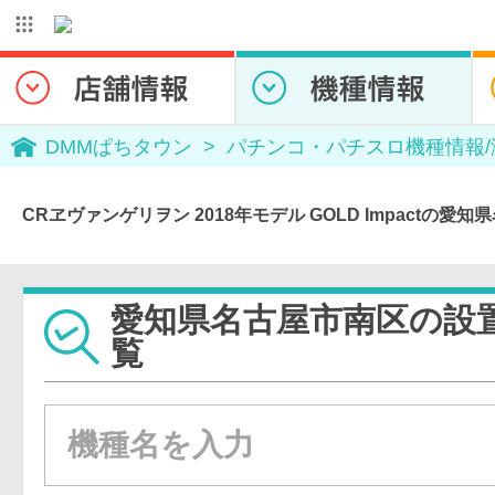
DMMぱちタウン
パチンコ・パチスロ機種情報
CRヱヴァンゲリヲン 2018年モデル GOLD Impactの
愛知県名古屋市南区の設
覧