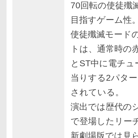
70回転の使徒殲
目指すゲーム性
使徒殲滅モード
トは、通常時の
とST中に電チュ
当りする2パタ
されている。
演出では歴代の
で登場したリー
新劇場版では見