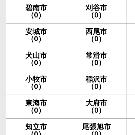
碧南市
刈谷市
（0）
（0）
安城市
西尾市
（0）
（0）
犬山市
常滑市
（0）
（0）
小牧市
稲沢市
（0）
（0）
東海市
大府市
（0）
（0）
知立市
尾張旭市
（0）
（0）