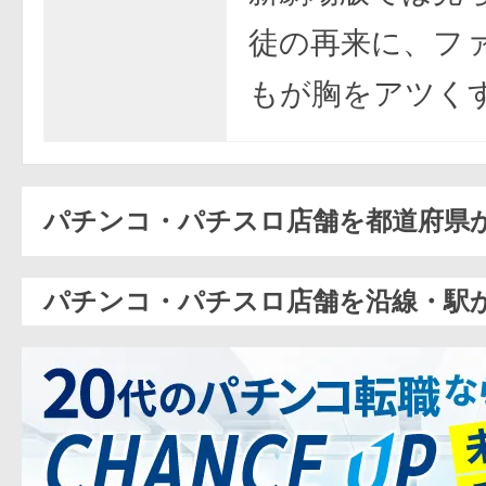
徒の再来に、フ
もが胸をアツく
パチンコ・パチスロ店舗を都道府県
パチンコ・パチスロ店舗を沿線・駅