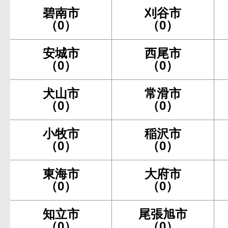
碧南市
刈谷市
（0）
（0）
安城市
西尾市
（0）
（0）
犬山市
常滑市
（0）
（0）
小牧市
稲沢市
（0）
（0）
東海市
大府市
（0）
（0）
知立市
尾張旭市
（0）
（0）