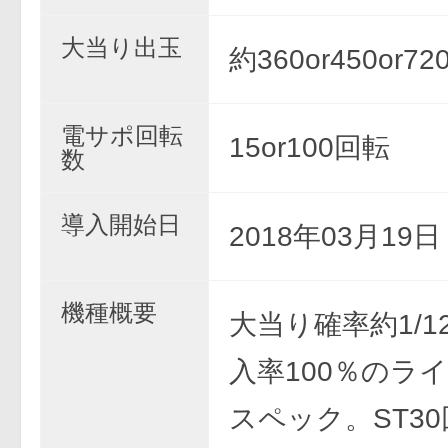
大当り出玉
約360or450or72
電サポ回転
15or100回転
数
導入開始日
2018年03月19
機種概要
大当り確率約1/1
入率100％のラ
スペック。ST30