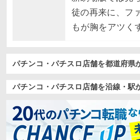
徒の再来に、フ
もが胸をアツく
パチンコ・パチスロ店舗を都道府県
パチンコ・パチスロ店舗を沿線・駅