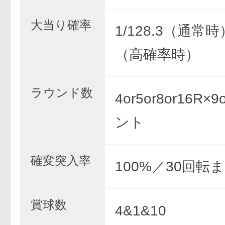
大当り確率
1/128.3（通常時）
（高確率時）
ラウンド数
4or5or8or16R×
ント
確変突入率
100%／30回転
賞球数
4&1&10