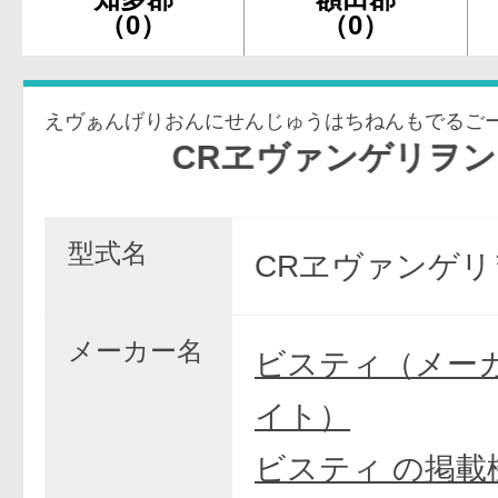
（0）
（0）
えヴぁんげりおんにせんじゅうはちねんもでるご
CRヱヴァンゲリヲン 2018年モデル
型式名
CRヱヴァンゲリ
メーカー名
ビスティ（メー
イト）
ビスティ の掲載