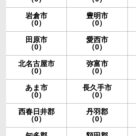
岩倉市
豊明市
（0）
（0）
田原市
愛西市
（0）
（0）
北名古屋市
弥富市
（0）
（0）
あま市
長久手市
（0）
（0）
西春日井郡
丹羽郡
（0）
（0）
知多郡
額田郡