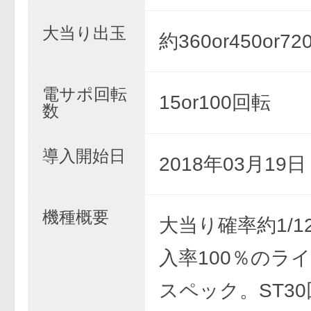
大当り出玉
約360or450or72
電サポ回転
15or100回転
数
導入開始日
2018年03月19
機種概要
大当り確率約1/1
入率100％のラ
スペック。ST30