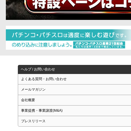
ヘルプ / お問い合わせ
よくある質問・お問い合わせ
メールマガジン
会社概要
事業提携・事業譲渡(M&A)
プレスリリース