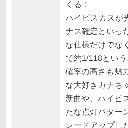
くる！
ハイビスカスが
ナス確定といっ
な仕様だけでな
で約1/118とい
確率の高さも魅
な大好きカナち
新曲や、ハイビ
たな点灯パター
レードアップし