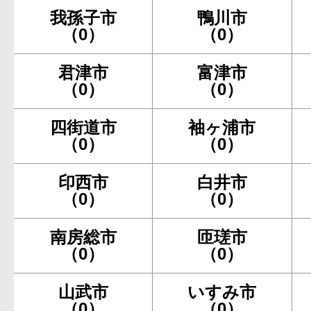
我孫子市
鴨川市
（0）
（0）
君津市
富津市
（0）
（0）
四街道市
袖ヶ浦市
（0）
（0）
印西市
白井市
（0）
（0）
南房総市
匝瑳市
（0）
（0）
山武市
いすみ市
（0）
（0）