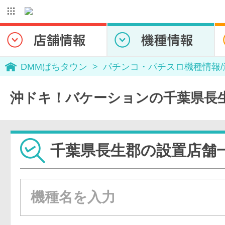
DMMぱちタウン
パチンコ・パチスロ機種情報
沖ドキ！バケーションの千葉県長
千葉県長生郡の設置店舗