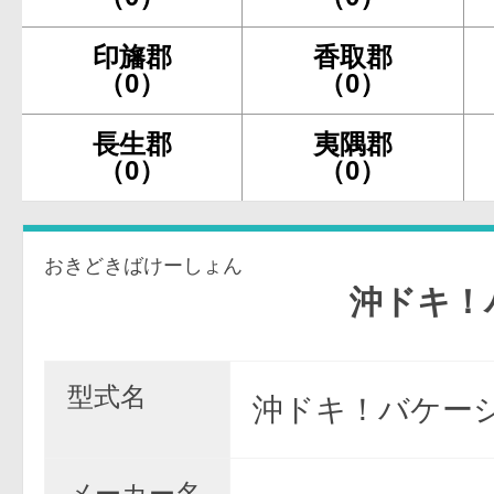
印旛郡
香取郡
（0）
（0）
長生郡
夷隅郡
（0）
（0）
おきどきばけーしょん
沖ドキ！バケ
型式名
沖ドキ！バケーシ
メーカー名