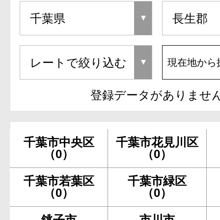
現在地から
登録データがありませ
千葉市中央区
千葉市花見川区
（0）
（0）
千葉市若葉区
千葉市緑区
（0）
（0）
銚子市
市川市