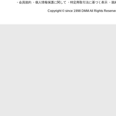
・会員規約
・個人情報保護に関して
・特定商取引法に基づく表示
・規
Copyright © since 1998 DMM All Rights Reserve