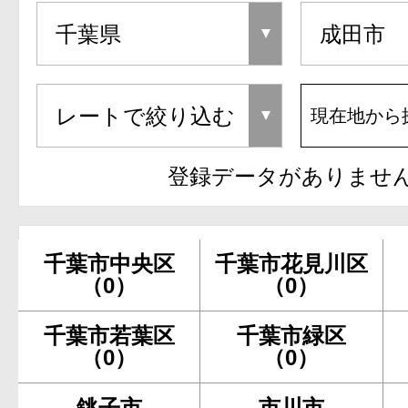
現在地から
登録データがありませ
千葉市中央区
千葉市花見川区
（0）
（0）
千葉市若葉区
千葉市緑区
（0）
（0）
銚子市
市川市