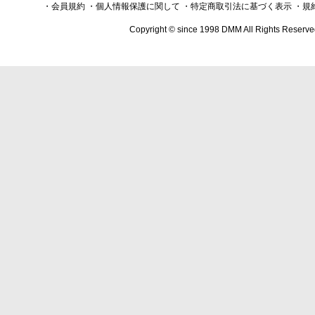
・会員規約
・個人情報保護に関して
・特定商取引法に基づく表示
・規
Copyright © since 1998 DMM All Rights Reserve