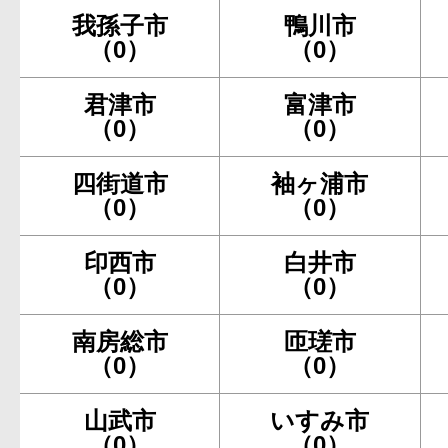
我孫子市
鴨川市
（0）
（0）
君津市
富津市
（0）
（0）
四街道市
袖ヶ浦市
（0）
（0）
印西市
白井市
（0）
（0）
南房総市
匝瑳市
（0）
（0）
山武市
いすみ市
（0）
（0）