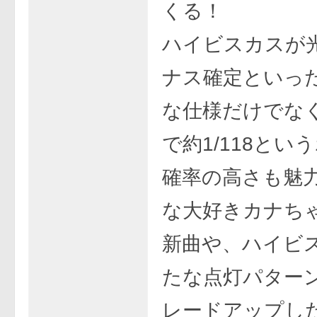
くる！
ハイビスカスが
ナス確定といっ
な仕様だけでな
で約1/118とい
確率の高さも魅
な大好きカナち
新曲や、ハイビ
たな点灯パター
レードアップし