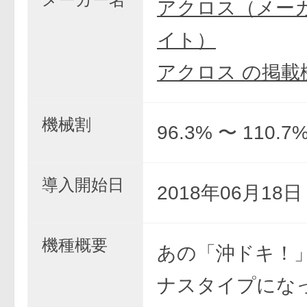
アクロス（メー
イト）
アクロス の掲載
機械割
96.3% 〜 110.7
導入開始日
2018年06月18
機種概要
あの「沖ドキ！
ナスタイプにな