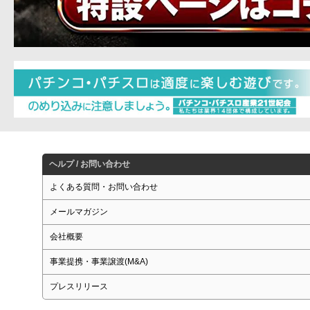
ヘルプ / お問い合わせ
よくある質問・お問い合わせ
メールマガジン
会社概要
事業提携・事業譲渡(M&A)
プレスリリース