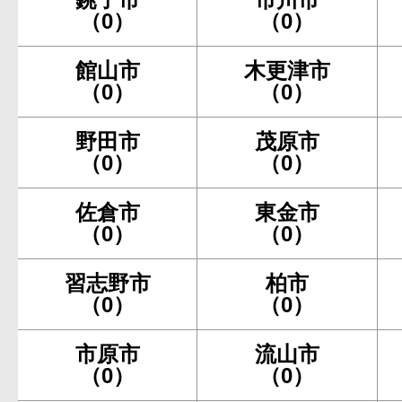
（0）
（0）
館山市
木更津市
（0）
（0）
野田市
茂原市
（0）
（0）
佐倉市
東金市
（0）
（0）
習志野市
柏市
（0）
（0）
市原市
流山市
（0）
（0）