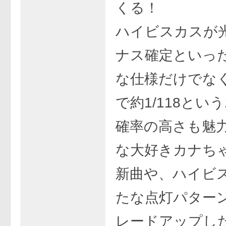
くる！
ハイビスカスが
ナス確定といっ
な仕様だけでな
で約1/118とい
確率の高さも魅
な大好きカナち
新曲や、ハイビ
たな点灯パター
レードアップし