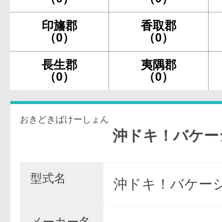
印旛郡
香取郡
（0）
（0）
長生郡
夷隅郡
（0）
（0）
おきどきばけーしょん
沖ドキ！バケーショ
型式名
沖ドキ！バケーシ
メーカー名