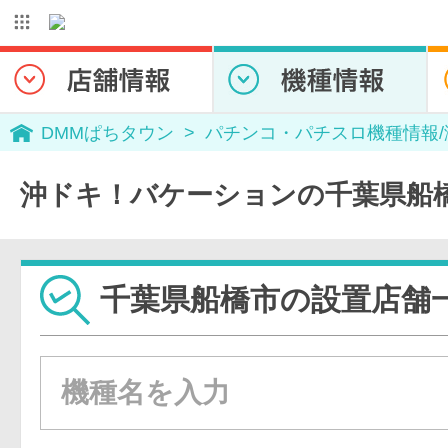
DMMぱちタウン
パチンコ・パチスロ機種情報
沖ドキ！バケーションの千葉県船
千葉県船橋市の設置店舗