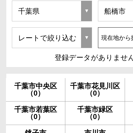
現在地から
登録データがありませ
千葉市中央区
千葉市花見川区
（0）
（0）
千葉市若葉区
千葉市緑区
（0）
（0）
銚子市
市川市