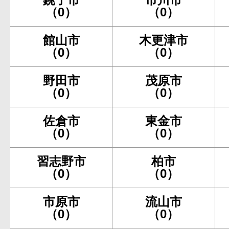
（0）
（0）
館山市
木更津市
（0）
（0）
野田市
茂原市
（0）
（0）
佐倉市
東金市
（0）
（0）
習志野市
柏市
（0）
（0）
市原市
流山市
（0）
（0）